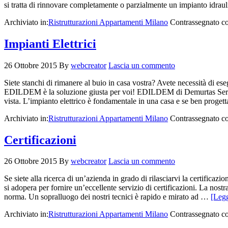
si tratta di rinnovare completamente o parzialmente un impianto idra
Archiviato in:
Ristrutturazioni Appartamenti Milano
Contrassegnato c
Impianti Elettrici
26 Ottobre 2015
By
webcreator
Lascia un commento
Siete stanchi di rimanere al buio in casa vostra? Avete necessità di es
EDILDEM è la soluzione giusta per voi! EDILDEM di Demurtas Sergio è un
vista. L’impianto elettrico è fondamentale in una casa e se ben proge
Archiviato in:
Ristrutturazioni Appartamenti Milano
Contrassegnato c
Certificazioni
26 Ottobre 2015
By
webcreator
Lascia un commento
Se siete alla ricerca di un’azienda in grado di rilasciarvi la certifica
si adopera per fornire un’eccellente servizio di certificazioni. La nostr
norma. Un sopralluogo dei nostri tecnici è rapido e mirato ad …
[Legg
Archiviato in:
Ristrutturazioni Appartamenti Milano
Contrassegnato c