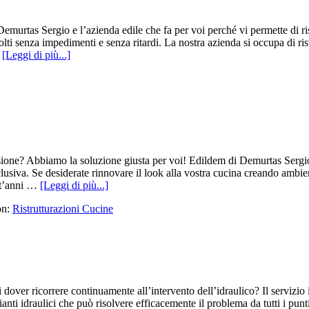
urtas Sergio e l’azienda edile che fa per voi perché vi permette di rist
olti senza impedimenti e senza ritardi. La nostra azienda si occupa di rist
…
[Leggi di più...]
ione? Abbiamo la soluzione giusta per voi! Edildem di Demurtas Sergio è
usiva. Se desiderate rinnovare il look alla vostra cucina creando ambienti
ent’anni …
[Leggi di più...]
on:
Ristrutturazioni Cucine
 dover ricorrere continuamente all’intervento dell’idraulico? Il servizi
 idraulici che può risolvere efficacemente il problema da tutti i punti