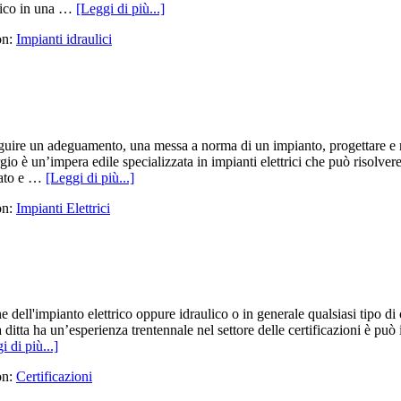
ulico in una …
[Leggi di più...]
on:
Impianti idraulici
eguire un adeguamento, una messa a norma di un impianto, progettare e real
’impera edile specializzata in impianti elettrici che può risolvere eff
ttato e …
[Leggi di più...]
on:
Impianti Elettrici
zione dell'impianto elettrico oppure idraulico o in generale qualsiasi tip
a ditta ha un’esperienza trentennale nel settore delle certificazioni è pu
i di più...]
on:
Certificazioni