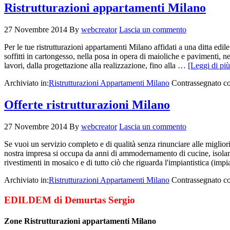
Ristrutturazioni appartamenti Milano
27 Novembre 2014
By
webcreator
Lascia un commento
Per le tue ristrutturazioni appartamenti Milano affidati a una ditta edil
soffitti in cartongesso, nella posa in opera di maioliche e pavimenti, ne
lavori, dalla progettazione alla realizzazione, fino alla …
[Leggi di più.
Archiviato in:
Ristrutturazioni Appartamenti Milano
Contrassegnato c
Offerte ristrutturazioni Milano
27 Novembre 2014
By
webcreator
Lascia un commento
Se vuoi un servizio completo e di qualità senza rinunciare alle migliori
nostra impresa si occupa da anni di ammodernamento di cucine, isolame
rivestimenti in mosaico e di tutto ciò che riguarda l'impiantistica (im
Archiviato in:
Ristrutturazioni Appartamenti Milano
Contrassegnato c
EDILDEM di Demurtas Sergio
Zone Ristrutturazioni appartamenti Milano